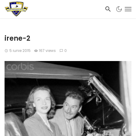
irene-2
5 iunie 2015
167 views
0