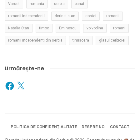
Varset
romania
serbia
banat
romanii independenti
dorinel stan
costei
romanii
Natalia Stan
timoc
Eminescu
voivodina
romani
romanii independenti din serbia
timisoara
glasul cerbiciei
Urmărește-ne
Facebook
X
POLITICA DE CONFIDENȚIALITATE
DESPRE NOI
CONTACT