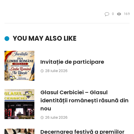
0
169
YOU MAY ALSO LIKE
Invitație de participare
28 iulie 2026
Glasul Cerbiciei – Glasul
identității românești răsună din
nou
26 iulie 2026
Decernarea festivă a premiilor