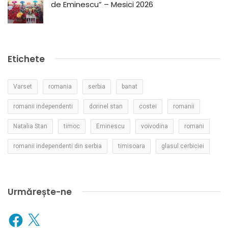
de Eminescu” – Mesici 2026
Etichete
Varset
romania
serbia
banat
romanii independenti
dorinel stan
costei
romanii
Natalia Stan
timoc
Eminescu
voivodina
romani
romanii independenti din serbia
timisoara
glasul cerbiciei
Urmărește-ne
Facebook
X