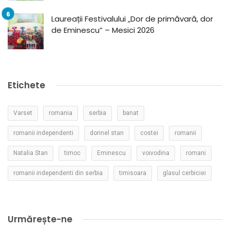
Laureații Festivalului „Dor de primăvară, dor
de Eminescu” – Mesici 2026
Etichete
Varset
romania
serbia
banat
romanii independenti
dorinel stan
costei
romanii
Natalia Stan
timoc
Eminescu
voivodina
romani
romanii independenti din serbia
timisoara
glasul cerbiciei
Urmărește-ne