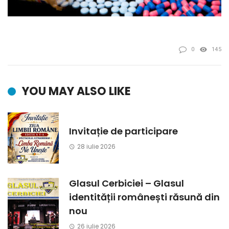
0
145
YOU MAY ALSO LIKE
Invitație de participare
28 iulie 2026
Glasul Cerbiciei – Glasul
identității românești răsună din
nou
26 iulie 2026