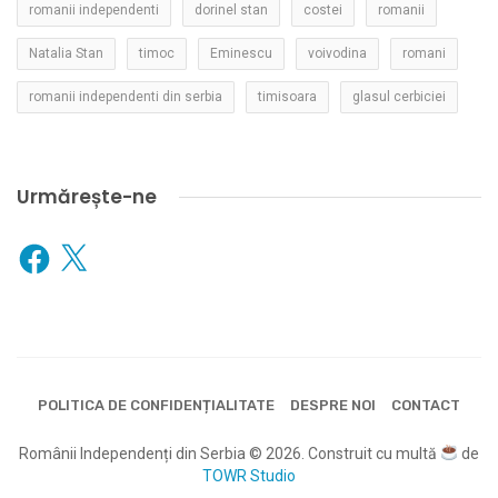
romanii independenti
dorinel stan
costei
romanii
Natalia Stan
timoc
Eminescu
voivodina
romani
romanii independenti din serbia
timisoara
glasul cerbiciei
Urmărește-ne
Facebook
X
POLITICA DE CONFIDENȚIALITATE
DESPRE NOI
CONTACT
Românii Independenți din Serbia © 2026. Construit cu multă
de
TOWR Studio