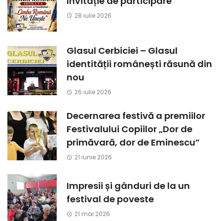
Invitație de participare
28 iulie 2026
Glasul Cerbiciei – Glasul
identității românești răsună din
nou
26 iulie 2026
Decernarea festivă a premiilor
Festivalului Copiilor „Dor de
primăvară, dor de Eminescu”
21 iunie 2026
Impresii și gânduri de la un
festival de poveste
21 mai 2026