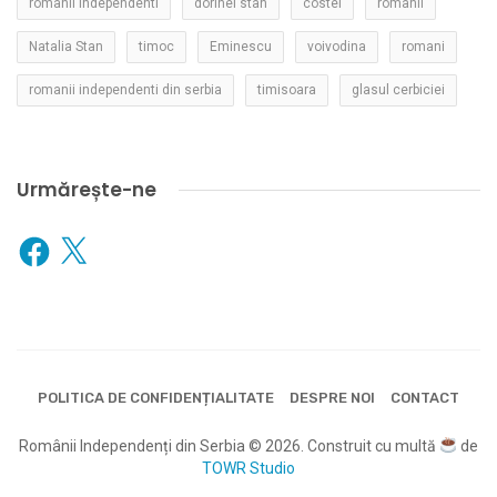
romanii independenti
dorinel stan
costei
romanii
Natalia Stan
timoc
Eminescu
voivodina
romani
romanii independenti din serbia
timisoara
glasul cerbiciei
Urmărește-ne
Facebook
X
POLITICA DE CONFIDENȚIALITATE
DESPRE NOI
CONTACT
Românii Independenți din Serbia © 2026. Construit cu multă
de
TOWR Studio