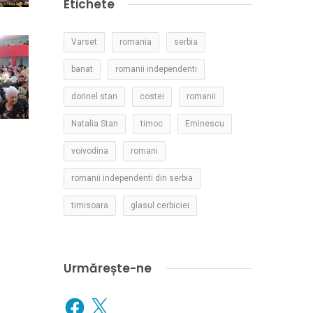
Etichete
Varset
romania
serbia
banat
romanii independenti
dorinel stan
costei
romanii
Natalia Stan
timoc
Eminescu
voivodina
romani
romanii independenti din serbia
timisoara
glasul cerbiciei
Urmărește-ne
Facebook
X