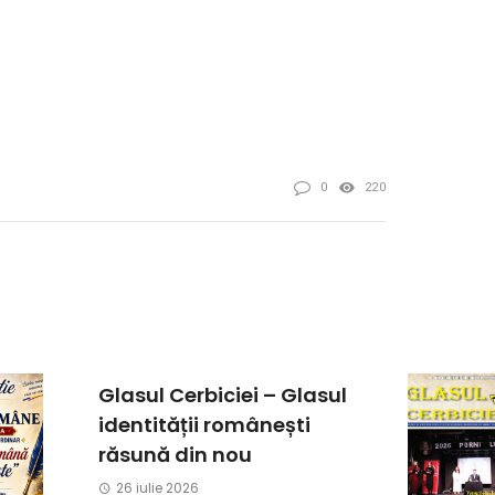
0
220
Glasul Cerbiciei – Glasul
identității românești
răsună din nou
26 iulie 2026