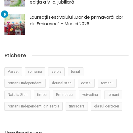
ediția a V-a, jubiliară
Laureații Festivalului „Dor de primăvară, dor
de Eminescu” – Mesici 2026
Etichete
Varset
romania
serbia
banat
romanii independenti
dorinel stan
costei
romanii
Natalia Stan
timoc
Eminescu
voivodina
romani
romanii independenti din serbia
timisoara
glasul cerbiciei
Urmărește-ne