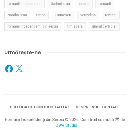
romanii independenti
dorinel stan
costei
romanii
Natalia Stan
timoc
Eminescu
voivodina
romani
romanii independenti din serbia
timisoara
glasul cerbiciei
Urmărește-ne
Facebook
X
POLITICA DE CONFIDENȚIALITATE
DESPRE NOI
CONTACT
Românii Independenți din Serbia © 2026. Construit cu multă
de
TOWR Studio