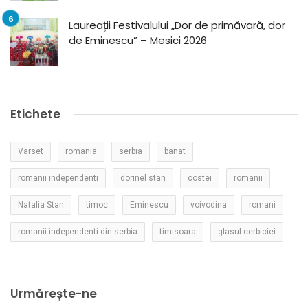
Laureații Festivalului „Dor de primăvară, dor
de Eminescu” – Mesici 2026
Etichete
Varset
romania
serbia
banat
romanii independenti
dorinel stan
costei
romanii
Natalia Stan
timoc
Eminescu
voivodina
romani
romanii independenti din serbia
timisoara
glasul cerbiciei
Urmărește-ne