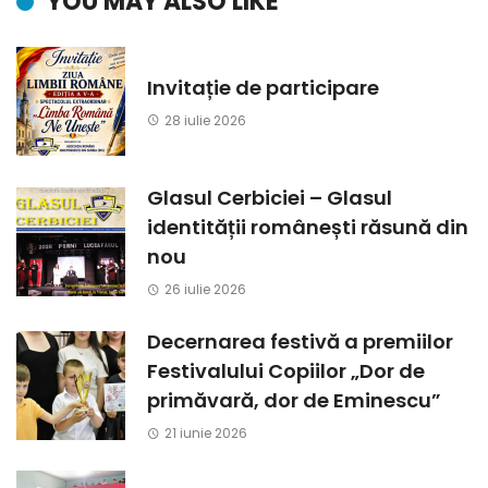
YOU MAY ALSO LIKE
Invitație de participare
28 iulie 2026
Glasul Cerbiciei – Glasul
identității românești răsună din
nou
26 iulie 2026
Decernarea festivă a premiilor
Festivalului Copiilor „Dor de
primăvară, dor de Eminescu”
21 iunie 2026