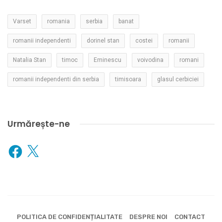
Varset
romania
serbia
banat
romanii independenti
dorinel stan
costei
romanii
Natalia Stan
timoc
Eminescu
voivodina
romani
romanii independenti din serbia
timisoara
glasul cerbiciei
Urmărește-ne
Facebook
X
POLITICA DE CONFIDENȚIALITATE
DESPRE NOI
CONTACT