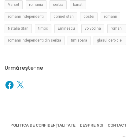
Varset
romania
serbia
banat
romanii independenti
dorinel stan
costei
romanii
Natalia Stan
timoc
Eminescu
voivodina
romani
romanii independenti din serbia
timisoara
glasul cerbiciei
Urmărește-ne
Facebook
X
POLITICA DE CONFIDENȚIALITATE
DESPRE NOI
CONTACT