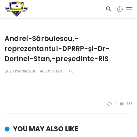
Andrei-Sârbulescu,-
reprezentantul-DPRRP-și-Dr-
Dorinel-Stan,-președinte-RIS
20 martie 2016
335 views
0
0
335
YOU MAY ALSO LIKE