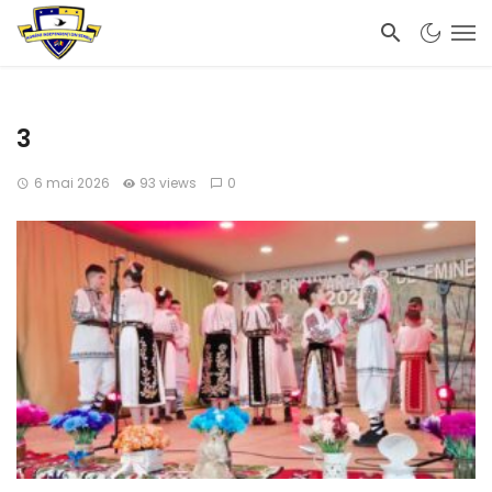
3
6 mai 2026
93 views
0