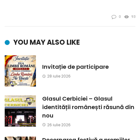
0
93
YOU MAY ALSO LIKE
Invitație de participare
28 iulie 2026
Glasul Cerbiciei – Glasul
identității românești răsună din
nou
26 iulie 2026
Decernarea festivă a premiilor