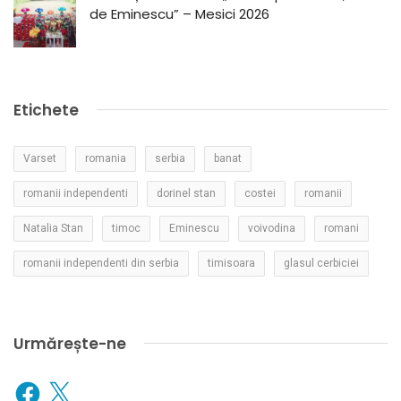
de Eminescu” – Mesici 2026
Etichete
Varset
romania
serbia
banat
romanii independenti
dorinel stan
costei
romanii
Natalia Stan
timoc
Eminescu
voivodina
romani
romanii independenti din serbia
timisoara
glasul cerbiciei
Urmărește-ne
Facebook
X