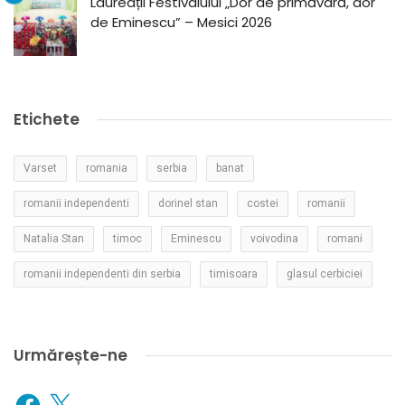
Laureații Festivalului „Dor de primăvară, dor
de Eminescu” – Mesici 2026
Etichete
Varset
romania
serbia
banat
romanii independenti
dorinel stan
costei
romanii
Natalia Stan
timoc
Eminescu
voivodina
romani
romanii independenti din serbia
timisoara
glasul cerbiciei
Urmărește-ne
Facebook
X