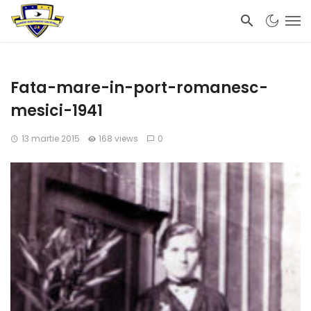
Fata-mare-in-port-romanesc-
mesici-1941
13 martie 2015
168 views
0