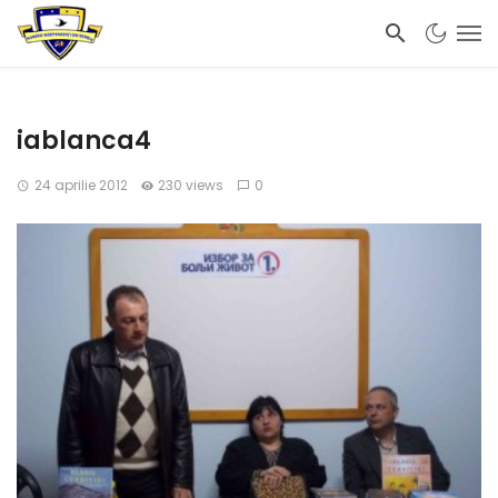
iablanca4
24 aprilie 2012
230 views
0