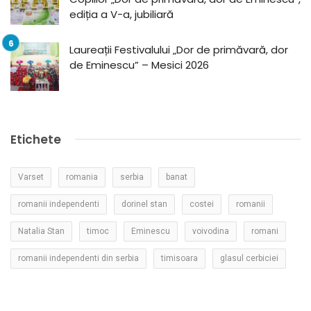
ediția a V-a, jubiliară
Laureații Festivalului „Dor de primăvară, dor
de Eminescu” – Mesici 2026
Etichete
Varset
romania
serbia
banat
romanii independenti
dorinel stan
costei
romanii
Natalia Stan
timoc
Eminescu
voivodina
romani
romanii independenti din serbia
timisoara
glasul cerbiciei