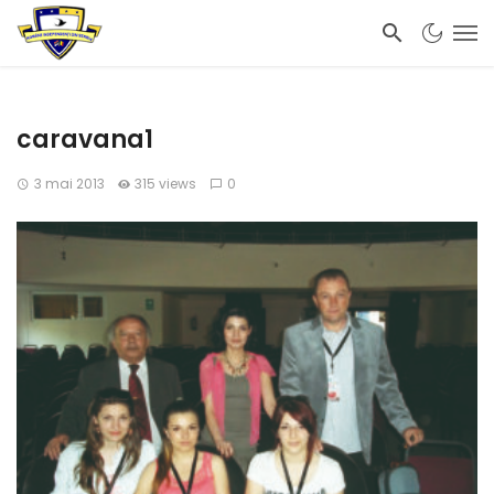
caravana1
3 mai 2013
315 views
0