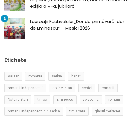
ediția a V-a, jubiliară
Laureații Festivalului „Dor de primăvară, dor
de Eminescu” – Mesici 2026
Etichete
Varset
romania
serbia
banat
romanii independenti
dorinel stan
costei
romanii
Natalia Stan
timoc
Eminescu
voivodina
romani
romanii independenti din serbia
timisoara
glasul cerbiciei