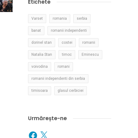
Etichete
Varset
romania
serbia
banat
romanii independenti
dorinel stan
costei
romanii
Natalia Stan
timoc
Eminescu
voivodina
romani
romanii independenti din serbia
timisoara
glasul cerbiciei
Urmărește-ne
Facebook
X