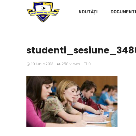
NOUTĂȚI
DOCUMENT
studenti_sesiune_348
19 iunie 2013
258 views
0