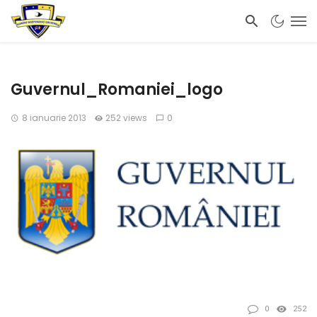
Guvernul_Romaniei_logo
8 ianuarie 2013
252 views
0
0
252