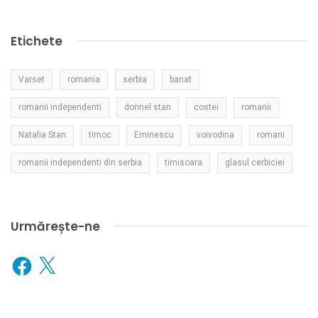
Etichete
Varset
romania
serbia
banat
romanii independenti
dorinel stan
costei
romanii
Natalia Stan
timoc
Eminescu
voivodina
romani
romanii independenti din serbia
timisoara
glasul cerbiciei
Urmărește-ne
Facebook
X