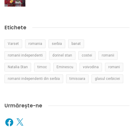
Etichete
Varset
romania
serbia
banat
romanii independenti
dorinel stan
costei
romanii
Natalia Stan
timoc
Eminescu
voivodina
romani
romanii independenti din serbia
timisoara
glasul cerbiciei
Urmărește-ne
Facebook
X