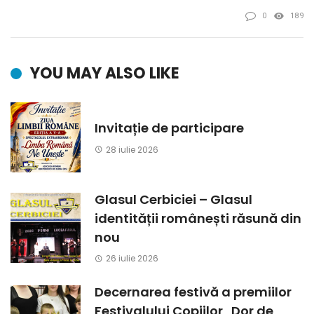
0
189
YOU MAY ALSO LIKE
Invitație de participare
28 iulie 2026
Glasul Cerbiciei – Glasul
identității românești răsună din
nou
26 iulie 2026
Decernarea festivă a premiilor
Festivalului Copiilor „Dor de