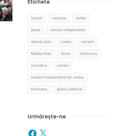
Etichete
Varset
romania
serbia
banat
romanii independenti
dorinel stan
costei
romanii
Natalia Stan
timoc
Eminescu
voivodina
romani
romanii independenti din serbia
timisoara
glasul cerbiciei
Urmărește-ne
Facebook
X