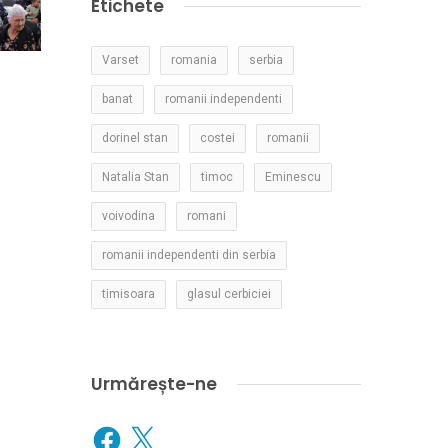
Etichete
Varset
romania
serbia
banat
romanii independenti
dorinel stan
costei
romanii
Natalia Stan
timoc
Eminescu
voivodina
romani
romanii independenti din serbia
timisoara
glasul cerbiciei
Urmărește-ne
Facebook
X