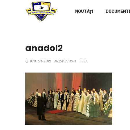
NOUTĂȚI
DOCUMENT
anadol2
10 iunie 2012
245 views
0