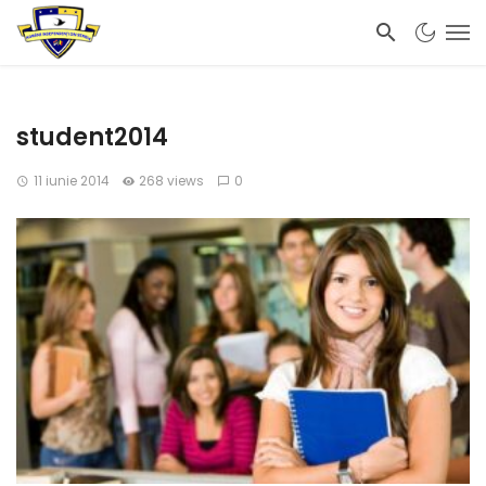
student2014
11 iunie 2014
268 views
0