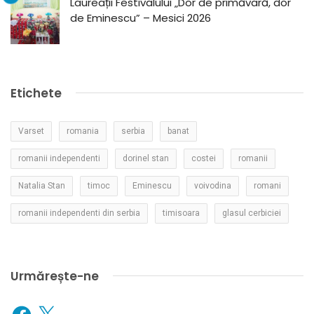
Laureații Festivalului „Dor de primăvară, dor
de Eminescu” – Mesici 2026
Etichete
Varset
romania
serbia
banat
romanii independenti
dorinel stan
costei
romanii
Natalia Stan
timoc
Eminescu
voivodina
romani
romanii independenti din serbia
timisoara
glasul cerbiciei
Urmărește-ne
Facebook
X