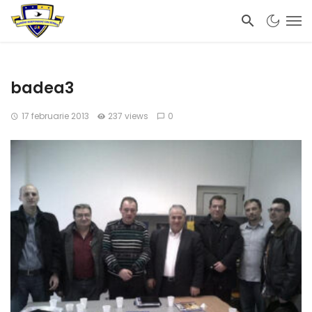
badea3
17 februarie 2013
237 views
0