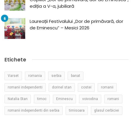
ediția a V-a, jubiliară
Laureații Festivalului „Dor de primăvară, dor
de Eminescu” – Mesici 2026
Etichete
Varset
romania
serbia
banat
romanii independenti
dorinel stan
costei
romanii
Natalia Stan
timoc
Eminescu
voivodina
romani
romanii independenti din serbia
timisoara
glasul cerbiciei