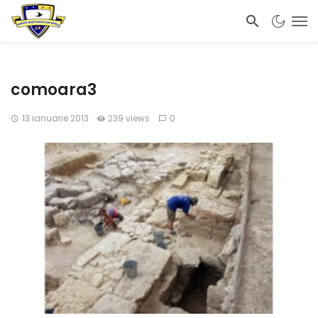
comoara3
13 ianuarie 2013
239 views
0