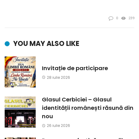
0
239
YOU MAY ALSO LIKE
Invitație de participare
28 iulie 2026
Glasul Cerbiciei – Glasul
identității românești răsună din
nou
26 iulie 2026