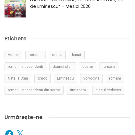
de Eminescu” – Mesici 2026
Etichete
Varset
romania
serbia
banat
romanii independenti
dorinel stan
costei
romanii
Natalia Stan
timoc
Eminescu
voivodina
romani
romanii independenti din serbia
timisoara
glasul cerbiciei
Urmărește-ne
Facebook
X