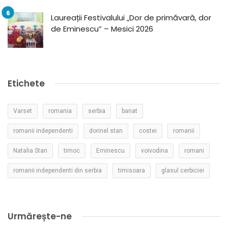
Laureații Festivalului „Dor de primăvară, dor
de Eminescu” – Mesici 2026
Etichete
Varset
romania
serbia
banat
romanii independenti
dorinel stan
costei
romanii
Natalia Stan
timoc
Eminescu
voivodina
romani
romanii independenti din serbia
timisoara
glasul cerbiciei
Urmărește-ne