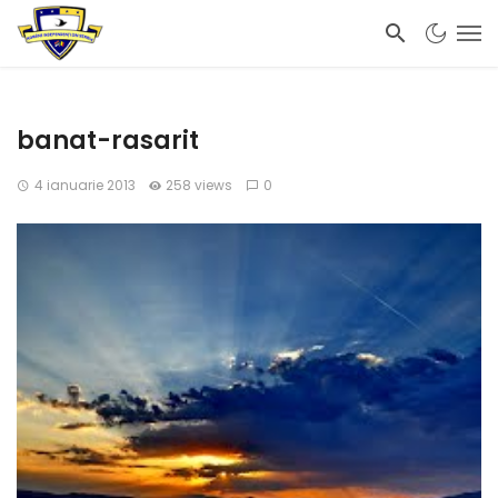
banat-rasarit
4 ianuarie 2013
258 views
0