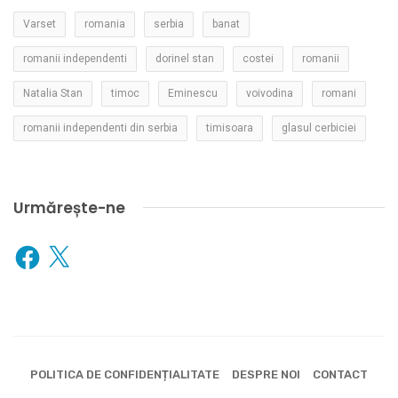
Varset
romania
serbia
banat
romanii independenti
dorinel stan
costei
romanii
Natalia Stan
timoc
Eminescu
voivodina
romani
romanii independenti din serbia
timisoara
glasul cerbiciei
Urmărește-ne
Facebook
X
POLITICA DE CONFIDENȚIALITATE
DESPRE NOI
CONTACT