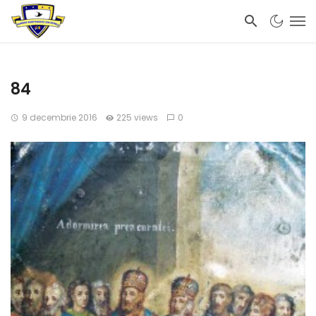
84
9 decembrie 2016
225 views
0