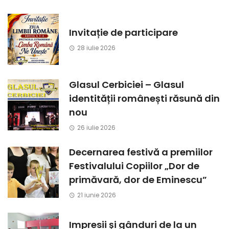
Invitație de participare
28 iulie 2026
Glasul Cerbiciei – Glasul
identității românești răsună din
nou
26 iulie 2026
Decernarea festivă a premiilor
Festivalului Copiilor „Dor de
primăvară, dor de Eminescu”
21 iunie 2026
Impresii și gânduri de la un