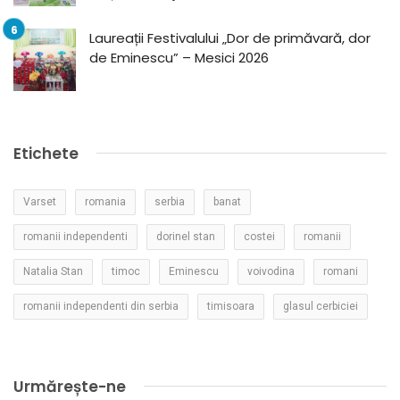
Laureații Festivalului „Dor de primăvară, dor
de Eminescu” – Mesici 2026
Etichete
Varset
romania
serbia
banat
romanii independenti
dorinel stan
costei
romanii
Natalia Stan
timoc
Eminescu
voivodina
romani
romanii independenti din serbia
timisoara
glasul cerbiciei
Urmărește-ne