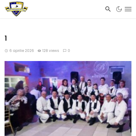
1
6 aprilie 2026
128 views
0