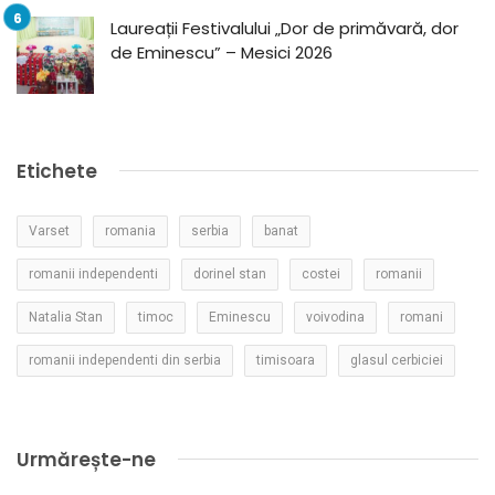
Laureații Festivalului „Dor de primăvară, dor
de Eminescu” – Mesici 2026
Etichete
Varset
romania
serbia
banat
romanii independenti
dorinel stan
costei
romanii
Natalia Stan
timoc
Eminescu
voivodina
romani
romanii independenti din serbia
timisoara
glasul cerbiciei
Urmărește-ne