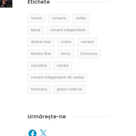
Etichete
Varset
romania
serbia
banat
romanii independenti
dorinel stan
costei
romanii
Natalia Stan
timoc
Eminescu
voivodina
romani
romanii independenti din serbia
timisoara
glasul cerbiciei
Urmărește-ne
Facebook
X