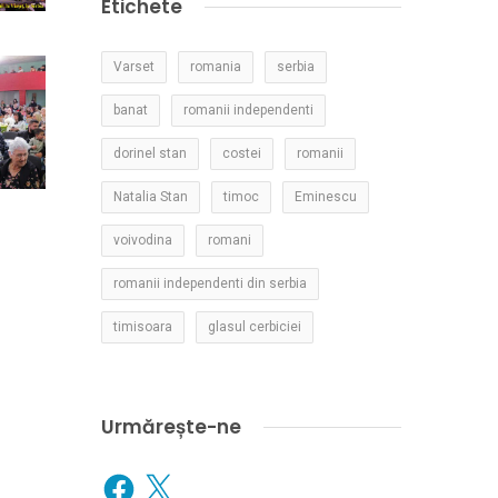
Etichete
Varset
romania
serbia
banat
romanii independenti
dorinel stan
costei
romanii
Natalia Stan
timoc
Eminescu
voivodina
romani
romanii independenti din serbia
timisoara
glasul cerbiciei
Urmărește-ne
Facebook
X