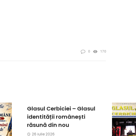
0
170
Glasul Cerbiciei – Glasul
identității românești
răsună din nou
26 iulie 2026