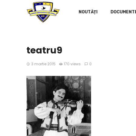
NOUTĂȚI
DOCUMENT
teatru9
3 martie 2015
170 views
0