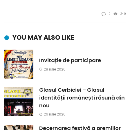
0
240
YOU MAY ALSO LIKE
Invitație de participare
28 iulie 2026
Glasul Cerbiciei – Glasul
identității românești răsună din
nou
26 iulie 2026
Decernarea festivă a premiilor