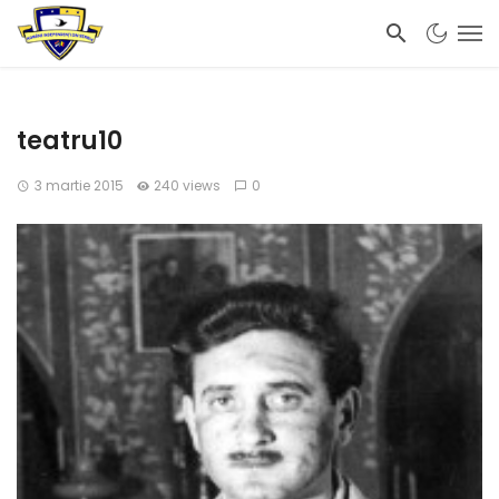
teatru10
3 martie 2015
240 views
0