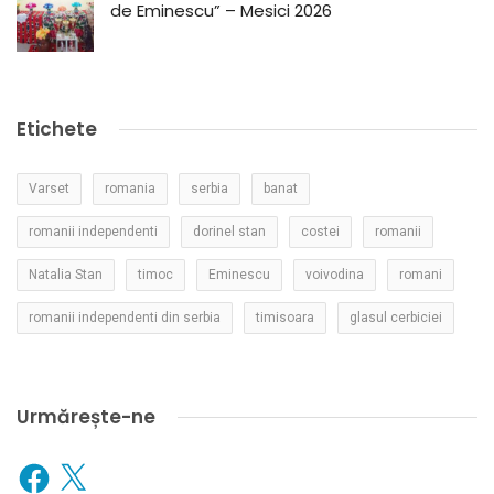
de Eminescu” – Mesici 2026
Etichete
Varset
romania
serbia
banat
romanii independenti
dorinel stan
costei
romanii
Natalia Stan
timoc
Eminescu
voivodina
romani
romanii independenti din serbia
timisoara
glasul cerbiciei
Urmărește-ne
Facebook
X