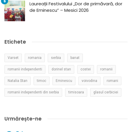
Laureații Festivalului „Dor de primăvară, dor
de Eminescu” – Mesici 2026
Etichete
Varset
romania
serbia
banat
romanii independenti
dorinel stan
costei
romanii
Natalia Stan
timoc
Eminescu
voivodina
romani
romanii independenti din serbia
timisoara
glasul cerbiciei
Urmărește-ne