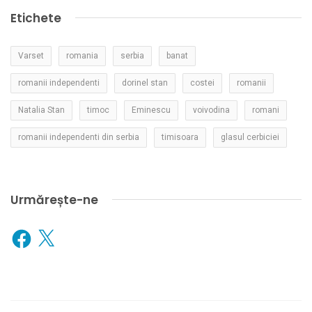
Etichete
Varset
romania
serbia
banat
romanii independenti
dorinel stan
costei
romanii
Natalia Stan
timoc
Eminescu
voivodina
romani
romanii independenti din serbia
timisoara
glasul cerbiciei
Urmărește-ne
Facebook
X