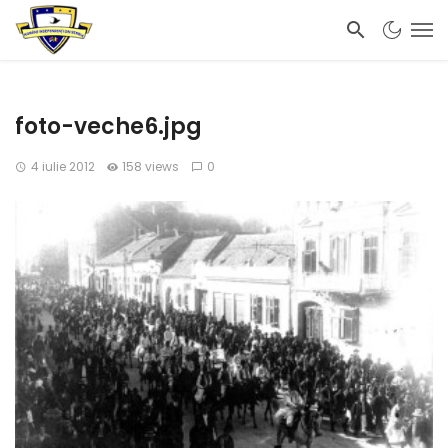
foto-veche6.jpg
4 iulie 2012
158 views
0