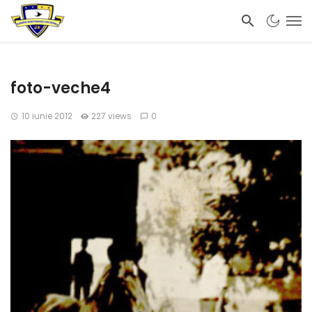
foto-veche4
10 iunie 2012
227 views
0