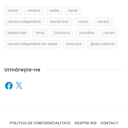
Varset
romania
serbia
banat
romanii independenti
dorinel stan
costei
romanii
Natalia Stan
timoc
Eminescu
voivodina
romani
romanii independenti din serbia
timisoara
glasul cerbiciei
Urmărește-ne
Facebook
X
POLITICA DE CONFIDENȚIALITATE
DESPRE NOI
CONTACT