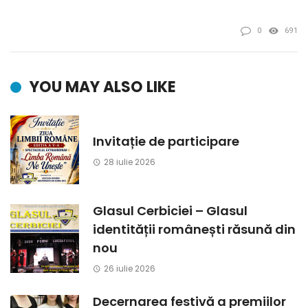
0
691
YOU MAY ALSO LIKE
Invitație de participare
28 iulie 2026
Glasul Cerbiciei – Glasul
identității românești răsună din
nou
26 iulie 2026
Decernarea festivă a premiilor