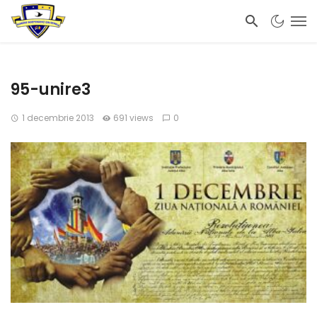
95-unire3
1 decembrie 2013
691 views
0