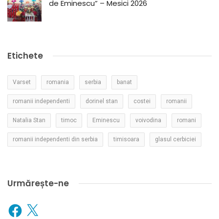
de Eminescu” – Mesici 2026
Etichete
Varset
romania
serbia
banat
romanii independenti
dorinel stan
costei
romanii
Natalia Stan
timoc
Eminescu
voivodina
romani
romanii independenti din serbia
timisoara
glasul cerbiciei
Urmărește-ne
Facebook
X