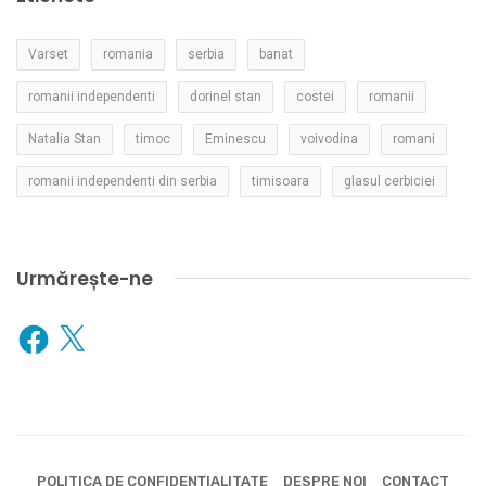
Varset
romania
serbia
banat
romanii independenti
dorinel stan
costei
romanii
Natalia Stan
timoc
Eminescu
voivodina
romani
romanii independenti din serbia
timisoara
glasul cerbiciei
Urmărește-ne
Facebook
X
POLITICA DE CONFIDENȚIALITATE
DESPRE NOI
CONTACT