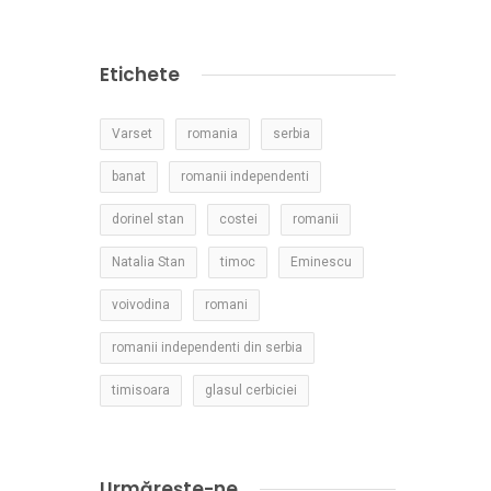
Etichete
Varset
romania
serbia
banat
romanii independenti
dorinel stan
costei
romanii
Natalia Stan
timoc
Eminescu
voivodina
romani
romanii independenti din serbia
timisoara
glasul cerbiciei
Urmărește-ne