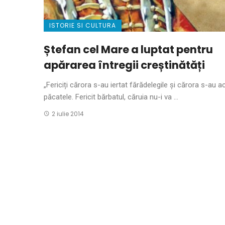
ISTORIE SI CULTURA
Ștefan cel Mare a luptat pentru
apărarea întregii creștinătăți
„Fericiți cărora s-au iertat fărădelegile și cărora s-au a
păcatele. Fericit bărbatul, căruia nu-i va ...
2 iulie 2014