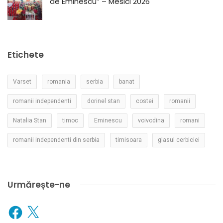
de Eminescu” – Mesici 2026
Etichete
Varset
romania
serbia
banat
romanii independenti
dorinel stan
costei
romanii
Natalia Stan
timoc
Eminescu
voivodina
romani
romanii independenti din serbia
timisoara
glasul cerbiciei
Urmărește-ne
Facebook
X