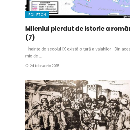
FOILETON
Mileniul pierdut de istorie a româ
(7)
Înainte de secolul IX există o ţară a valahilor Din ace
mie de ...
24 februarie 2015