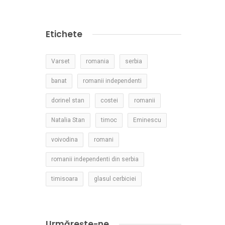
Etichete
Varset
romania
serbia
banat
romanii independenti
dorinel stan
costei
romanii
Natalia Stan
timoc
Eminescu
voivodina
romani
romanii independenti din serbia
timisoara
glasul cerbiciei
Urmărește-ne