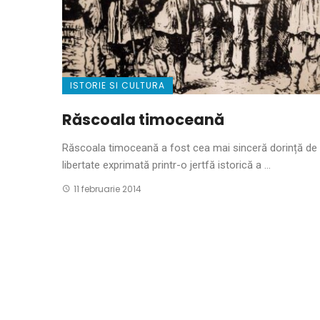
ISTORIE SI CULTURA
Răscoala timoceană
Răscoala timoceană a fost cea mai sinceră dorință de
libertate exprimată printr-o jertfă istorică a ...
11 februarie 2014