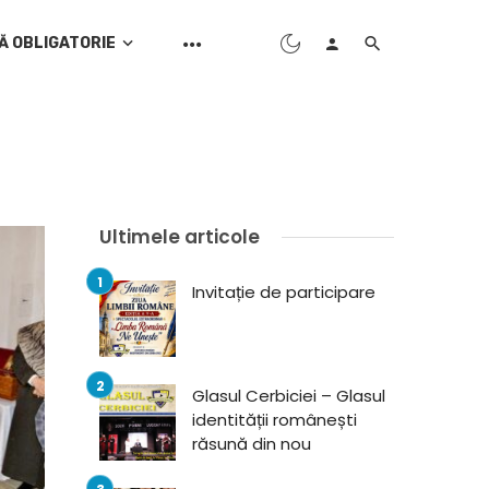
Ă OBLIGATORIE
Ultimele articole
Invitație de participare
Glasul Cerbiciei – Glasul
identității românești
răsună din nou