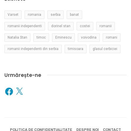
Varset
romania
serbia
banat
romanii independenti
dorinel stan
costei
romanii
Natalia Stan
timoc
Eminescu
voivodina
romani
romanii independenti din serbia
timisoara
glasul cerbiciei
Urmărește-ne
Facebook
X
POLITICA DE CONFIDENȚIALITATE
DESPRE NOI
CONTACT