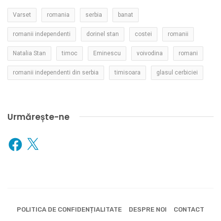
Varset
romania
serbia
banat
romanii independenti
dorinel stan
costei
romanii
Natalia Stan
timoc
Eminescu
voivodina
romani
romanii independenti din serbia
timisoara
glasul cerbiciei
Urmărește-ne
Facebook
X
POLITICA DE CONFIDENȚIALITATE
DESPRE NOI
CONTACT