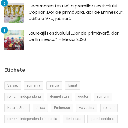
Decernarea festivă a premiilor Festivalului
Copiilor „Dor de primăvară, dor de Eminescu”,
ediția a V-a, jubiliară
Laureații Festivalului „Dor de primăvară, dor
de Eminescu” – Mesici 2026
Etichete
Varset
romania
serbia
banat
romanii independenti
dorinel stan
costei
romanii
Natalia Stan
timoc
Eminescu
voivodina
romani
romanii independenti din serbia
timisoara
glasul cerbiciei