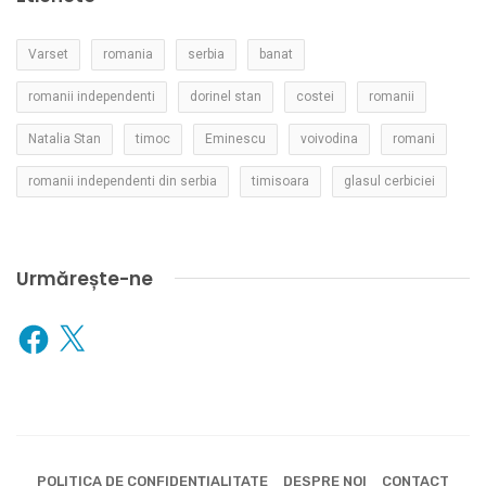
Varset
romania
serbia
banat
romanii independenti
dorinel stan
costei
romanii
Natalia Stan
timoc
Eminescu
voivodina
romani
romanii independenti din serbia
timisoara
glasul cerbiciei
Urmărește-ne
Facebook
X
POLITICA DE CONFIDENȚIALITATE
DESPRE NOI
CONTACT