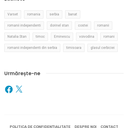
Varset
romania
serbia
banat
romanii independenti
dorinel stan
costei
romanii
Natalia Stan
timoc
Eminescu
voivodina
romani
romanii independenti din serbia
timisoara
glasul cerbiciei
Urmărește-ne
Facebook
X
POLITICA DE CONFIDENȚIALITATE
DESPRE NOI
CONTACT