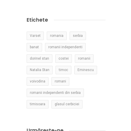
Etichete
Varset
romania
serbia
banat
romanii independenti
dorinel stan
costei
romanii
Natalia Stan
timoc
Eminescu
voivodina
romani
romanii independenti din serbia
timisoara
glasul cerbiciei
Urmărește-ne