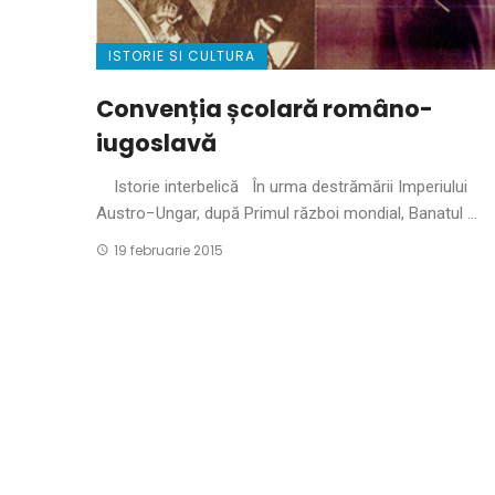
ISTORIE SI CULTURA
Convenția școlară româno-
iugoslavă
Istorie interbelică În urma destrămării Imperiului
Austro−Ungar, după Primul război mondial, Banatul ...
19 februarie 2015