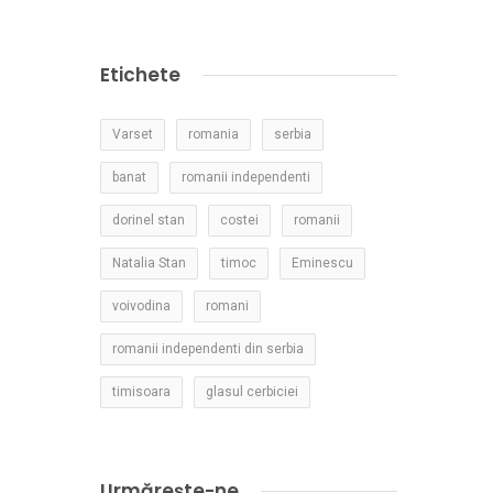
Etichete
Varset
romania
serbia
banat
romanii independenti
dorinel stan
costei
romanii
Natalia Stan
timoc
Eminescu
voivodina
romani
romanii independenti din serbia
timisoara
glasul cerbiciei
Urmărește-ne