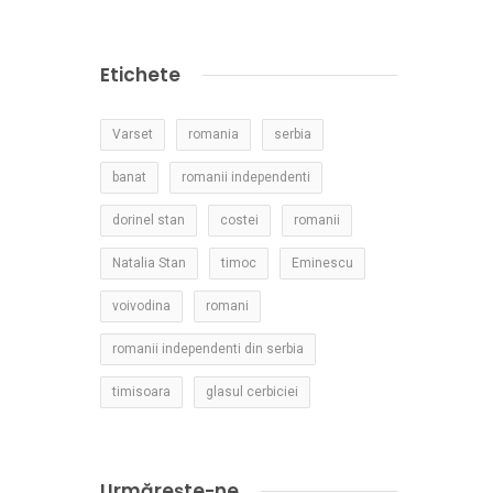
Etichete
Varset
romania
serbia
banat
romanii independenti
dorinel stan
costei
romanii
Natalia Stan
timoc
Eminescu
voivodina
romani
romanii independenti din serbia
timisoara
glasul cerbiciei
Urmărește-ne