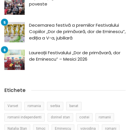
poveste
Decernarea festivă a premiilor Festivalului
Copiilor „Dor de primăvară, dor de Eminescu”,
ediția a V-a, jubiliară
Laureații Festivalului „Dor de primăvară, dor
de Eminescu” – Mesici 2026
Etichete
Varset
romania
serbia
banat
romanii independenti
dorinel stan
costei
romanii
Natalia Stan
timoc
Eminescu
voivodina
romani