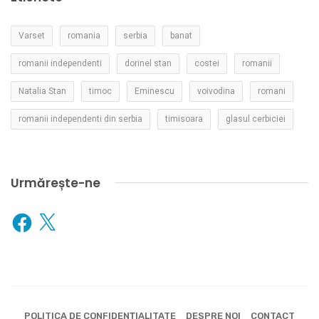
Varset
romania
serbia
banat
romanii independenti
dorinel stan
costei
romanii
Natalia Stan
timoc
Eminescu
voivodina
romani
romanii independenti din serbia
timisoara
glasul cerbiciei
Urmărește-ne
Facebook
X
POLITICA DE CONFIDENȚIALITATE
DESPRE NOI
CONTACT