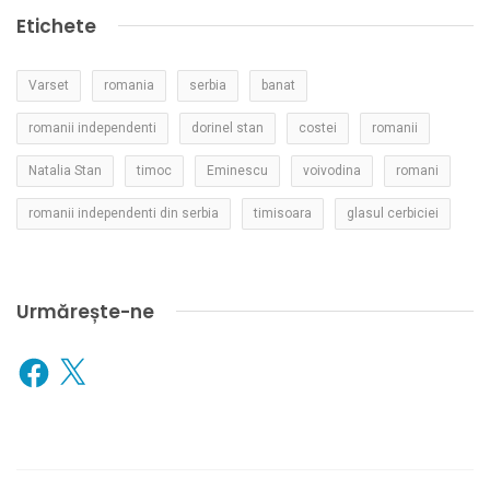
Etichete
Varset
romania
serbia
banat
romanii independenti
dorinel stan
costei
romanii
Natalia Stan
timoc
Eminescu
voivodina
romani
romanii independenti din serbia
timisoara
glasul cerbiciei
Urmărește-ne
Facebook
X