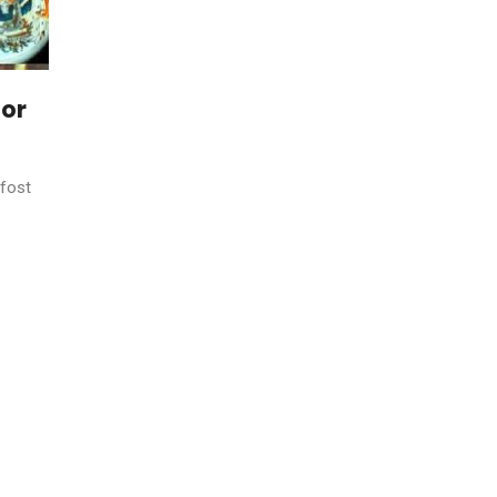
lor
 fost