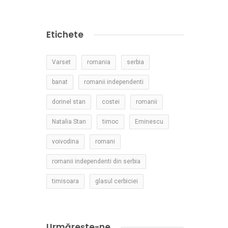
Etichete
Varset
romania
serbia
banat
romanii independenti
dorinel stan
costei
romanii
Natalia Stan
timoc
Eminescu
voivodina
romani
romanii independenti din serbia
timisoara
glasul cerbiciei
Urmărește-ne